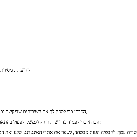
לידיעתך, מסירת מידע לאורגנון נעשית מרצונך החופשי, ואינך מחויב לפי חוק למסור מידע זה.
ii. הכרחי כדי לספק לך את השירותים שביקשת וכדי לזהות ולאמת את זהותך כדי שתוכל להשתמש באתרי האינטרנט שלנו;
iii. הכרחי כדי לעמוד בדרישות החוק (למשל, לפעול בהתאם לכללים החשבונאיים החלים ולקיים חובות גילוי לרשויות אכיפת החוק);