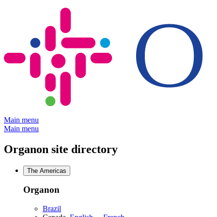
Skip
to
content
Main menu
Main menu
Organon site directory
The Americas
Organon
Brazil