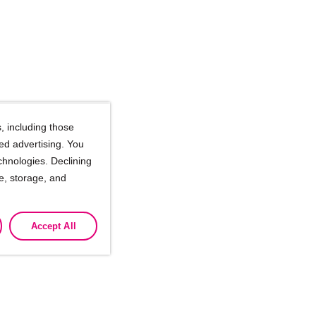
, including those
ted advertising. You
chnologies. Declining
se, storage, and
Accept All