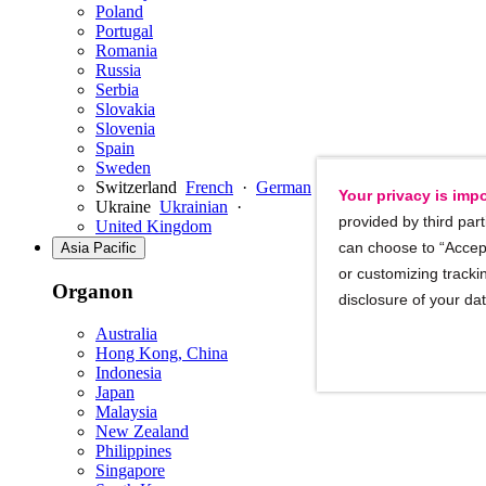
Poland
Portugal
Romania
Russia
Serbia
Slovakia
Slovenia
Spain
Sweden
Switzerland
French
·
German
·
English
Your privacy is impo
Ukraine
Ukrainian
·
provided by third part
United Kingdom
can choose to “Accept
Asia Pacific
or customizing trackin
Organon
disclosure of your da
Australia
Hong Kong, China
Indonesia
Japan
Malaysia
New Zealand
Philippines
Singapore