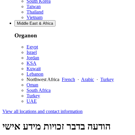
South Korea
Taiwan
Thailand
Vietnam
Middle East & Africa
Organon
Egypt
Israel
Jordan
KSA
Kuwait
Lebanon
Northwest Africa
French
·
Arabic
·
Turkey
Oman
South Africa
Turkey
UAE
View all locations and contact information
הודעה בדבר זכויות מידע אישי