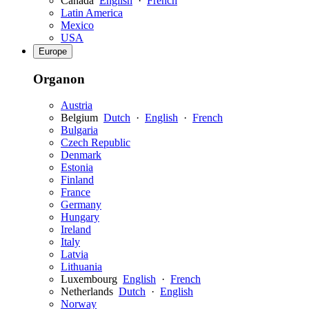
Canada
English
·
French
Latin America
Mexico
USA
Europe
Organon
Austria
Belgium
Dutch
·
English
·
French
Bulgaria
Czech Republic
Denmark
Estonia
Finland
France
Germany
Hungary
Ireland
Italy
Latvia
Lithuania
Luxembourg
English
·
French
Netherlands
Dutch
·
English
Norway