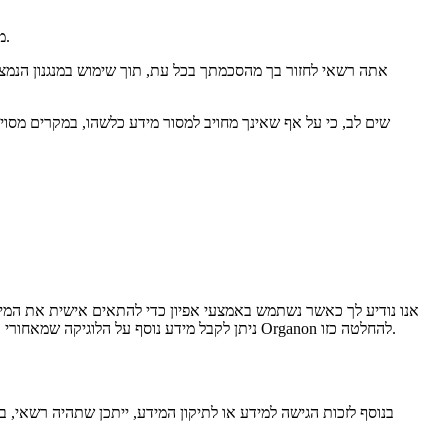
v. מתבסס על הסכמתך על פי העניין וכפי שנדרש על ידי הרגולציה המקומית (למשל, כדי להעביר לך מידע אודות המוצרים והשירותים שלנו ומידע שיווקי).
אתה רשאי לחזור בך מהסכמתך בכל עת, תוך שימוש במנגנון הנמצ
שים לב, כי על אף שאינך מחויב למסור מידע כלשהו, במקרים מסוי
אנו נודיע לך כאשר נשתמש באמצעי אפיון כדי להתאים אישית את המיד
אתה רשאי בנוסף להתנגד או לדרוש סקירה של מומחה מטעם Organon להחלטה כזו.
ניתן לקבל מידע נוסף על הלוגיקה שמאחורי 
בנוסף לזכות הגישה למידע או לתיקון המידע, ייתכן שתהיה רשאי,