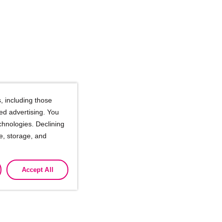
, including those
ted advertising. You
chnologies. Declining
se, storage, and
Accept All