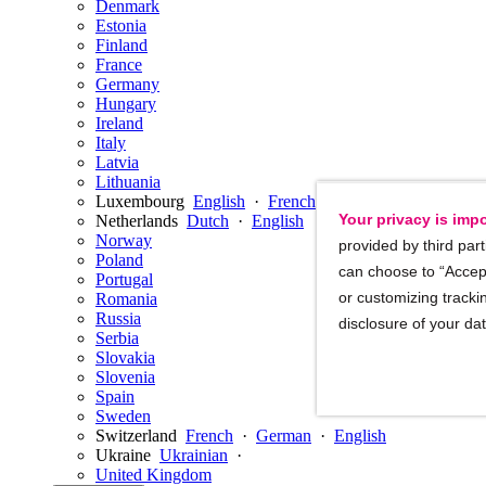
Denmark
Estonia
Finland
France
Germany
Hungary
Ireland
Italy
Latvia
Lithuania
Luxembourg
English
·
French
Your privacy is impo
Netherlands
Dutch
·
English
Norway
provided by third part
Poland
can choose to “Accept
Portugal
or customizing trackin
Romania
Russia
disclosure of your da
Serbia
Slovakia
Slovenia
Spain
Sweden
Switzerland
French
·
German
·
English
Ukraine
Ukrainian
·
United Kingdom