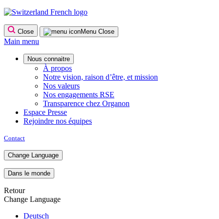
Skip
to
content
Close
Menu
Close
Main menu
Nous connaitre
À propos
Notre vision, raison d’être, et mission
Nos valeurs
Nos engagements RSE
Transparence chez Organon
Espace Presse
Rejoindre nos équipes
Contact
Change Language
Dans le monde
Retour
Change Language
Deutsch