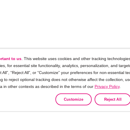
rtant to us
. This website uses cookies and other tracking technologies
ies, for essential site functionality, analytics, personalization, and targe
 All”, “Reject All”, or “Customize” your preferences for non-essential te
g to reject optional tracking does not otherwise affect the collection, u
ta in other contexts as described in the terms of our
Privacy Policy
.
Customize
Reject All