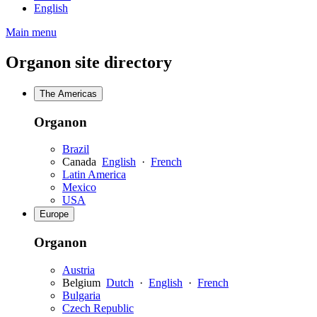
English
Main menu
Organon site directory
The Americas
Organon
Brazil
Canada
English
·
French
Latin America
Mexico
USA
Europe
Organon
Austria
Belgium
Dutch
·
English
·
French
Bulgaria
Czech Republic