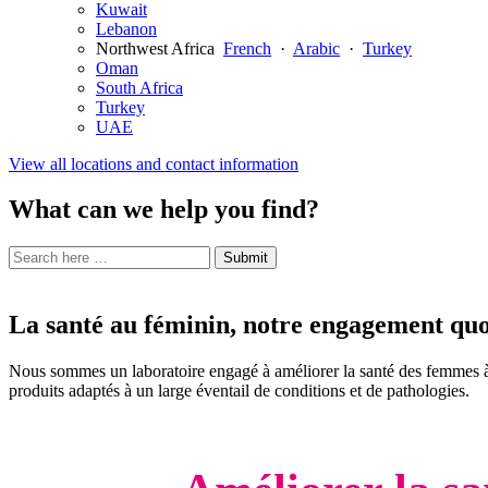
Kuwait
Lebanon
Northwest Africa
French
·
Arabic
·
Turkey
Oman
South Africa
Turkey
UAE
View all locations and contact information
What can we help you find?
Search
Search
Submit
site
for:
La santé au féminin, notre engagement quo
Nous sommes un laboratoire engagé à améliorer la santé des femmes à c
produits adaptés à un large éventail de conditions et de pathologies.