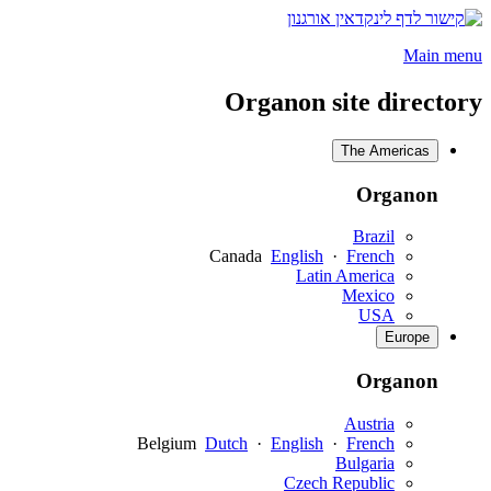
נפתח
בחלון
Main menu
חדש
Organon site directory
The Americas
Organon
Brazil
Canada
English
·
French
Latin America
Mexico
USA
Europe
Organon
Austria
Belgium
Dutch
·
English
·
French
Bulgaria
Czech Republic