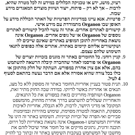
רעיון, מושג, ידע או טכניקה הכלולים במידע זה לכל מטרה שהיא,
לרבות – אך לא רק – פיתוח, ייצור ושיווק מוצרים המאגדים מידע
שכזה.
פרטיות. אנא עיינו במדיניות הפרטיות של האתר הכוללת מידע על
האופן שבו Organon מתמודדת עם מידע אישי.
קישורים לאתרים אחרים. אתר זה עשוי להכיל קישורים לאתרים
נוספים של Organon או של גופים אחרים. Organon אינה
נושאת באחריות לתוכן המופיע באתרים שאינם שייכים לה
ושקישורים אליהם קיימים באתרה. אתרים אלה כפופים לתנאי
השימוש שלהם עצמם.
קניין רוחני. כל החומרים באתר זה מוגנים בזכויות יוצרים של
Organon או פורסמו לאחר שהחברה קיבלה הרשאה להשתמש
בהם, אלא אם צוין אחרת במפורש. העתקה של חלק מהתוכן או
כולו בכל צורה שהיא אסורה אלא אם הדבר נעשה בהתאם לסעיף
4 לעיל.
תנית פטור בעניין אחריות.החומר באתר זה מסופק ללא כל מצג,
תנאים או אחריות באשר לדיוקו. במידה שבה החוק מתיר זאת,
Organon ושותפיה מחריגים בזאת במפורש את כל התנאים,
והאחריות שעלולים להשתמע בדרך אחרת מהחוק, מהמשפט
המקובל או מדיני היושר, לרבות, ללא הגבלה, אחריות לאיכות
מספקת, התאמה למטרה מסוימת, שימוש בזהירות ובמיומנות
סבירים ואי-הפרה של זכויות קנייניות. השימוש באתר זה הינו על
אחריות המשתמש ו-Organon אינה נושאת באחריות לכל וירוס,
תוכנה זדונית, נתונים מזיקים או כל חומר אחר שיכול לזהם את
מחשבו של המשתמש בעקבות השימוש באתר זה ובתוך כך להזיק