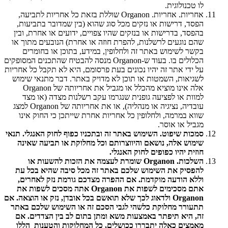
לו טכנולוגית.
אחריות. אחריות. Organon שוללת בזאת כל אחריות לתביעה,
הפסד, דרישות או נזקים מכל סוג שהוא (בין שמדובר בתביעות,
בהפסד, בדרישות או בנזקים שהיו צפויים, ידועים או אחרת, ובין
שהם נוגעים לרשלנות, להפרת חוזה או אחרת) הנובעים מתוך או
בקשר לשימוש באתר זה ולחלופין, במידע, בתוכן או בחומרים
הכלולים בו. בעוד ש-Organon מנסה להבטיח שהתכנים המסופקים
על ידי אתר זה יהיו נכונים בעת פרסומם, היא לא תקבל כל אחריות
לשגיאות, השמטות או תוכן לא מדויק באתר. דבר מתנאי שימוש
אלה אינו מוציא מהכלל או מגביל את אחריותה של Organon
למוות או לפציעה גופנית שנגרמו עקב רשלנות מצדה (או מצד
עובדיה, נציגיה או מנהליה), או את אחריותה של Organon למצג
שווא במרמה, ולחלופין כל אחריות אחרת שייתכן כי החוק אינו
מגביל או אוסר.
סמכות שיפוט. השימוש באתר זה ובתכניו כפוף לחוק האנגלי. תנאי
שימוש אלה, נושאם והיווצרותם וכל מחלוקת או תביעה שאינה
חוזית יהיו כפופים לחוק האנגלי.
השלכות. Organon שומרת לעצמה את הזכות להשעות או
להפסיק את השימוש שלכם באתר זה מכל סיבה שהיא בכל עת
וללא הודעה מוקדמת. אם ההפרה מצדכם גורמת נזק לאחרים,
אתם מסכימים לשפות את Organon אתה מסכים לשפות את
Organon ולדאוג לכך שלא תואשם בכל אובדן, נזק או הוצאה. אם
תתעורר מחלוקת כלשהי לגבי הסכם זה או השימוש שלכם באתר
זה, היא תיפתר באמצעות משא ומתן בתום לב בין הצדדים. אם
מאמצים כאלה יתבררו ככושלים, כל המחלוקות והטענות הללו