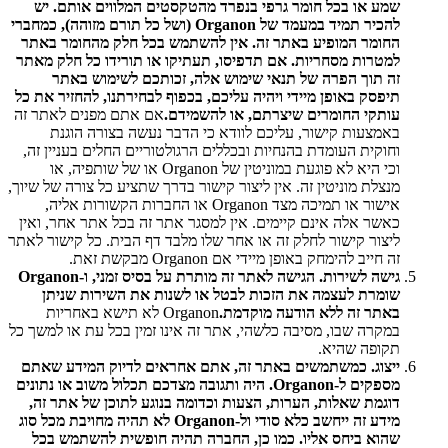
שמע או בכל חומר גרפי בנפרד מהטקסטים המלווים אותם. יש
להכיר תמיד במעמד של Organon (ושל כל תורם מזוהה), כמחברי
החומר המופיע באתר זה. אין להשתמש בכל חלק מהחומר באתר
למטרות מסחריות. אם תדפיסו, תעתיקו או תורידו כל חלק מאתר
זה תוך הפרה של תנאי שימוש אלה, זכותכם לשימוש באתר
תיפסק באופן מיידי ויהיה עליכם, בכפוף לבחירתנו, להחזיר את כל
עותקי החומרים שיצרתם, או להשמידם.
אם אתם מפנים לאתר זה
באמצעות קישור, עליכם לוודא כי הדבר נעשה בצורה הוגנת
וחוקית העומדת בהנחיות ובכללים הרגולטוריים החלים בעניין זה,
וכי היא לא פוגעת במוניטין של Organon או של שותפיה, או
מנצלת מוניטין זה. אין ליצור קישור בדרך שתציע כל צורה של שיוך,
אישור או תמיכה מצד Organon או החברות הקשורות אליה,
כאשר אלה אינם קיימים. אין למסגר אתר זה בכל אתר אחר, ואין
ליצור קישור לחלק זה או אחר שלו מלבד דף הבית. כל קישור לאתר
זה חייב להימחק באופן מיידי אם Organon מבקשת זאת.
גישה לשירות. הגישה לאתר זה מותרת על בסיס זמני, ו-Organon
שומרת לעצמה את הזכות לבטל או לשנות את השירות שניתן
באתר זה ללא הודעה מוקדמת.
Organon לא תישא באחריות
במקרה שבו, מסיבה כלשהי, אתר זה אינו זמין בכל עת או למשך כל
תקופה שהיא.
ייצוג. כמשתמשים באתר זה, אתם אחראים לדיוק המידע שאתם
מספקים ל-Organon. היה ותגובה מצדכם תכלול משוב או נתונים
דוגמת שאלות, הערות, הצעות וכדומה בנוגע לתוכן של אתר זה,
מידע זה ייחשב כלא סודי ול-Organon לא תהיה מחויבת מכל סוג
שהוא ביחס אליו. כמו כן, החברה תהיה חופשית להשתמש בכל