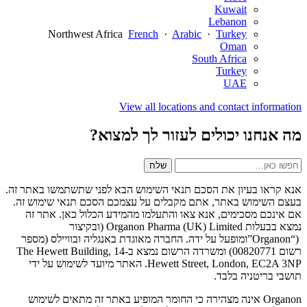
Kuwait
Lebanon
Northwest Africa
French
·
Arabic
·
Turkey
Oman
South Africa
Turkey
UAE
View all locations and contact information
מה אנחנו יכולים לעזור לך למצוא?
לחפש
Search
שלח
site
אחר:
אנא קראו בעיון את הסכם תנאי השימוש הבא לפני שתשתמשו באתר זה.
בעצם השימוש באתר, אתם מקבלים על עצמכם הסכם תנאי שימוש זה.
אם אינכם מסכימים, אנא צאו והתעלמו מהמידע הכלול כאן. אתר זה
נמצא בבעלות Organon Pharma (UK) Limited (ובקיצור
(“Organon”ומופעל על ידה. החברה מאוגדת באנגליה ובוויילס (מספר
רשום 00820771) ומשרדה הרשום נמצא ב-The Hewett Building, 14
Hewett Street, London, EC2A 3NP. האתר מיועד לשימוש על ידי
תושבי בריטניה בלבד.
Organon אינה מצהירה כי החומר המופיע באתר זה מתאים לשימוש