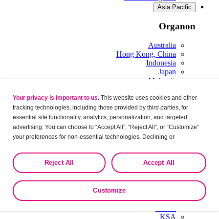
Asia Pacific
Organon
Australia
Hong Kong, China
Indonesia
Japan
Malaysia
New Zealand
Philippines
Your privacy is important to us
. This website uses cookies and other
Singapore
tracking technologies, including those provided by third parties, for
South Korea
essential site functionality, analytics, personalization, and targeted
Taiwan
advertising. You can choose to “Accept All”, “Reject All”, or “Customize”
Thailand
your preferences for non-essential technologies. Declining or
Vietnam
customizing tracking to reject optional tracking does not otherwise affect
Middle East & Africa
the collection, use, storage, and disclosure of your data in other contexts
Reject All
Accept All
.
as described in the terms of our
Privacy Policy
Organon
Egypt
Customize
Israel
Jordan
KSA