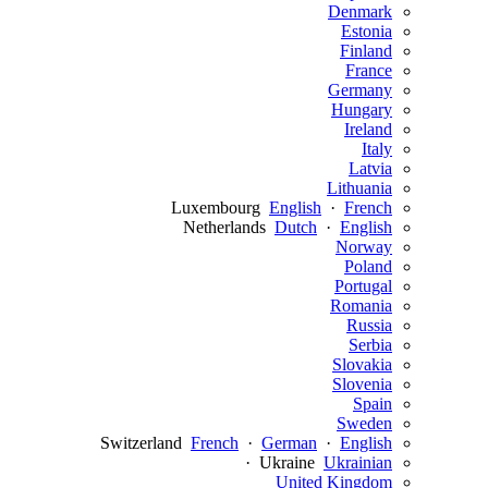
Denmark
Estonia
Finland
France
Germany
Hungary
Ireland
Italy
Latvia
Lithuania
Luxembourg
English
·
French
Netherlands
Dutch
·
English
Norway
Poland
Portugal
Romania
Russia
Serbia
Slovakia
Slovenia
Spain
Sweden
Switzerland
French
·
German
·
English
·
Ukraine
Ukrainian
United Kingdom