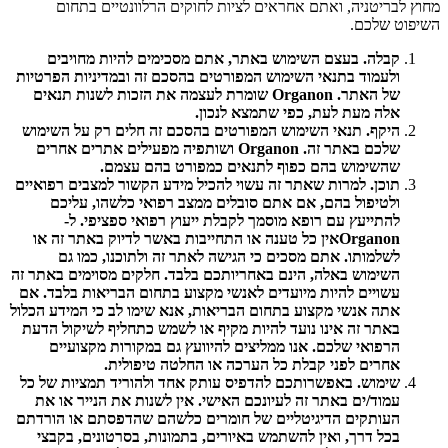
מחוץ לבריטניה, ואתם אחראים לציות לחוקים הרלוונטיים בתחום
השיפוט שלכם.
קבלה. בעצם השימוש באתר, אתם מסכימים להיות מחויבים
ולעמוד בתנאי השימוש המפורטים בהסכם זה ובמדיניות הפרטיות
של האתר. Organon שומרת לעצמה את הזכות לשנות תנאים
אלה מעת לעת, כפי שתמצא לנכון.
היקף. תנאי השימוש המפורטים בהסכם זה חלים רק על השימוש
שלכם באתר זה. Organon ושותפיה מפעילים אתרים אחרים
שהשימוש בהם כפוף לתנאים כמפורט בהם עצמם.
תוכן. למרות שאתר זה עשוי להכיל מידע הקשור למצבים רפואיים
ולטיפול בהם, אם אתם סובלים ממצב רפואי כלשהו, עליכם
להתייעץ עם רופא מוסמך לקבלת ייעוץ רפואי ספציפי. ל-
Organonאין כל טענה או התחייבות באשר לדיוק באתר זה או
לשלמותו. אתם מסכים כי הגישה לאתר זה ולתוכנו, כמו גם
השימוש באלה, הינם באחריותכם בלבד. חלקים מסוימים באתר זה
עשויים להיות מיועדים לאנשי מקצוע בתחום הבריאות בלבד. אם
אתה אנשי מקצוע בתחום הבריאות, אנא שימו לב כי המידע הכלול
באתר זה אינו נועד להיות מקיף או לשמש כתחליף לשיקול הדעת
הרפואי שלכם. אנו ממליצים להיוועץ גם במקורות מקצועיים
אחרים לפני קבלת כל הערכה או החלטה טיפולית.
שימוש. באפשרותכם להדפיס עותק אחד ולהוריד תמציות של כל
עמוד/ים באתר זה לעיונכם האישי. אין לשנות את הנייר או את
העותקים הדיגיטליים של חומרים כלשהם שהדפסתם או הורדתם
בכל דרך, ואין להשתמש באיורים, בתמונות, בסרטונים, בקבצי