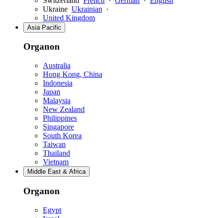
Switzerland
French
·
German
·
English
Ukraine
Ukrainian
·
United Kingdom
Asia Pacific
Organon
Australia
Hong Kong, China
Indonesia
Japan
Malaysia
New Zealand
Philippines
Singapore
South Korea
Taiwan
Thailand
Vietnam
Middle East & Africa
Organon
Egypt