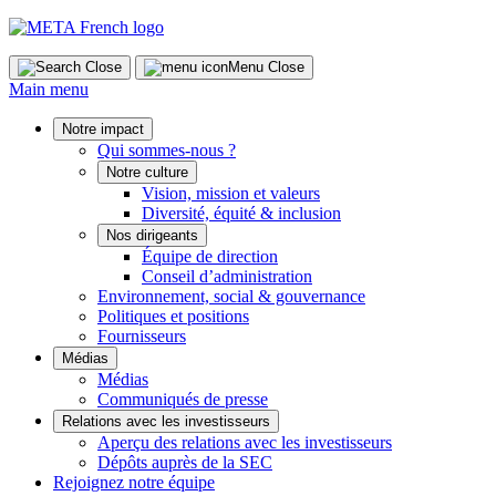
Skip
to
content
Close
Menu
Close
Main menu
Notre impact
Qui sommes-nous ?
Notre culture
Vision, mission et valeurs
Diversité, équité & inclusion
Nos dirigeants
Équipe de direction
Conseil d’administration
Environnement, social & gouvernance
Politiques et positions
Fournisseurs
Médias
Médias
Communiqués de presse
Relations avec les investisseurs
Aperçu des relations avec les investisseurs
Dépôts auprès de la SEC
Rejoignez notre équipe