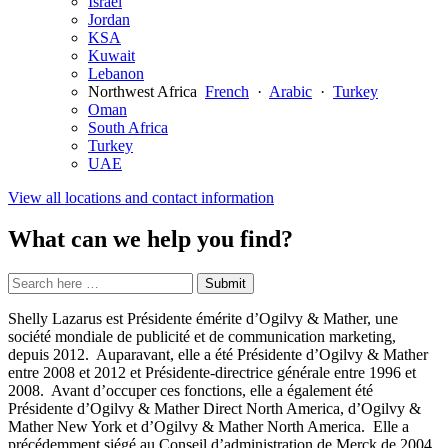
Israel
Jordan
KSA
Kuwait
Lebanon
Northwest Africa
French
·
Arabic
·
Turkey
Oman
South Africa
Turkey
UAE
View all locations and contact information
What can we help you find?
Search
Search
Submit
site
for:
Shelly Lazarus est Présidente émérite d’Ogilvy & Mather, une
société mondiale de publicité et de communication marketing,
depuis 2012. Auparavant, elle a été Présidente d’Ogilvy & Mather
entre 2008 et 2012 et Présidente-directrice générale entre 1996 et
2008. Avant d’occuper ces fonctions, elle a également été
Présidente d’Ogilvy & Mather Direct North America, d’Ogilvy &
Mather New York et d’Ogilvy & Mather North America. Elle a
précédemment siégé au Conseil d’administration de Merck de 2004