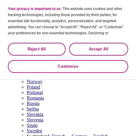
Bulgaria
Your privacy is important to us
. This website uses cookies and other
Czech Republic
tracking technologies, including those provided by third parties, for
Denmark
Estonia
essential site functionality, analytics, personalization, and targeted
Finland
advertising. You can choose to “Accept All”, “Reject All”, or “Customize”
France
your preferences for non-essential technologies. Declining or
Germany
customizing tracking to reject optional tracking does not otherwise affect
Hungary
the collection, use, storage, and disclosure of your data in other contexts
Ireland
Reject All
Accept All
as described in the terms of our
Privacy Policy
.
Italy
Latvia
Lithuania
Customize
Luxembourg
English
·
French
Netherlands
Dutch
·
English
Norway
Poland
Portugal
Romania
Russia
Serbia
Slovakia
Slovenia
Spain
Sweden