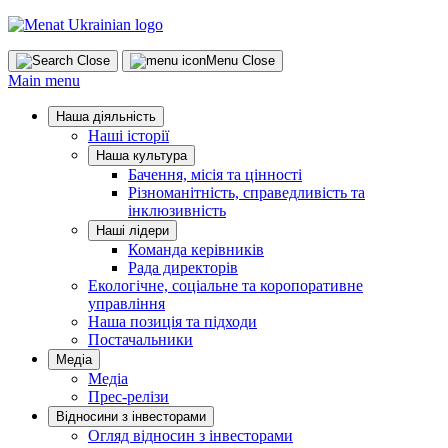
Skip
to
content
Close
Menu
Close
Main menu
Наша діяльність
Наші історії
Наша культура
Бачення, місія та цінності
Різноманітність, справедливість та
інклюзивність
Наші лідери
Команда керівників
Рада директорів
Екологічне, соціальне та коропоративне
управління
Наша позиція та підходи
Постачальники
Медіа
Медіа
Прес-релізи
Відносини з інвесторами
Огляд відносин з інвесторами