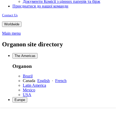
Документи Комісії з цінних паперів та бірж
Приєднатися до нашої команди
Contact Us
Worldwide
Main menu
Organon site directory
The Americas
Organon
Brazil
Canada
English
·
French
Latin America
Mexico
USA
Europe
Organon