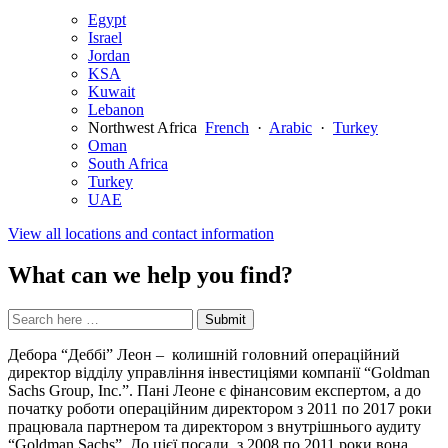
Egypt
Israel
Jordan
KSA
Kuwait
Lebanon
Northwest Africa
French
·
Arabic
·
Turkey
Oman
South Africa
Turkey
UAE
View all locations and contact information
What can we help you find?
Search
Search
Submit
site
for:
Дебора “Деббі” Леон – колишній головний операційний
директор відділу управління інвестиціями компанії “Goldman
Sachs Group, Inc.”. Пані Леоне є фінансовим експертом, а до
початку роботи операційним директором з 2011 по 2017 роки
працювала партнером та директором з внутрішнього аудиту
“Goldman Sachs”. До цієї посади, з 2008 по 2011 роки вона