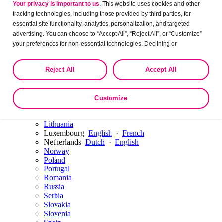
Your privacy is important to us
. This website uses cookies and other
Austria
tracking technologies, including those provided by third parties, for
Belgium
Dutch
·
English
·
French
essential site functionality, analytics, personalization, and targeted
Bulgaria
advertising. You can choose to “Accept All”, “Reject All”, or “Customize”
Czech Republic
Denmark
your preferences for non-essential technologies. Declining or
Estonia
customizing tracking to reject optional tracking does not otherwise affect
Finland
the collection, use, storage, and disclosure of your data in other contexts
Reject All
Accept All
France
as described in the terms of our
Privacy Policy
.
Germany
Hungary
Ireland
Customize
Italy
Latvia
Lithuania
Luxembourg
English
·
French
Netherlands
Dutch
·
English
Norway
Poland
Portugal
Romania
Russia
Serbia
Slovakia
Slovenia