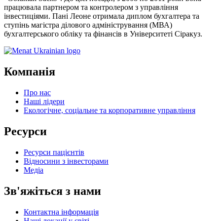
працювала партнером та контролером з управління
інвестиціями. Пані Леоне отримала диплом бухгалтера та
ступінь магістра ділового адміністрування (МВА)
бухгалтерського обліку та фінансів в Університеті Сіракуз.
Компанія
Про нас
Наші лідери
Екологічне, соціальне та корпоративне управління
Ресурси
Ресурси пацієнтів
Відносини з інвесторами
Медіа
Зв'яжіться з нами
Контактна інформація
Наші локації у світі