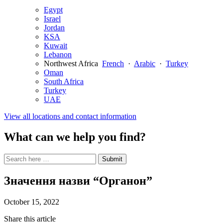
Egypt
Israel
Jordan
KSA
Kuwait
Lebanon
Northwest Africa
French
·
Arabic
·
Turkey
Oman
South Africa
Turkey
UAE
View all locations and contact information
What can we help you find?
Search
Search
Submit
site
for:
Значення назви “Органон”
October 15, 2022
Share this article