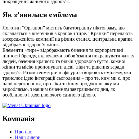
покращення жіночого здоров’я.
Як з’явилася емблема
Логотип “Органон” містить багатогранну піктограму, що
складається з візерунків з крапок і тире. “Крапки” передають
зосередженість компанії на різних станах, центральна крапка
відображає здоров’я жінок.
Елементи «тире» відображають бачення та корпоративні
цінності бренду, включаючи зобов’язання покращувати життя
людей, бачення кращого та більш здорового буття кожної
жінки та місію пропонувати дієві ліки та рішення заради
здоров’я. Разом геометричні фігури створюють емблему, яка
транслює ідею інтеграції сьогодення – про те, ким ми є, про
наші переконання, про ліки та іншу продукцію, яку ми
виробляємо, з нашим баченням завтрашнього дня, як
особливого і захоплюючого єдиного цілого.
Компанія
Про нас
Наші лідери