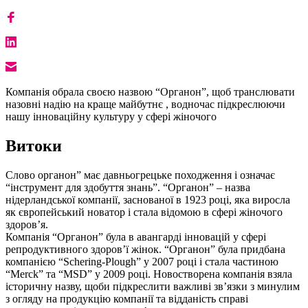
Компанія обрала своєю назвою “Органон”, щоб транслювати
назовні надію на краще майбутнє , водночас підкреслюючи
нашу інноваційну культуру у сфері жіночого
Витоки
Слово органон” має давньогрецьке походження і означає
“інструмент для здобуття знань”. “Органон” – назва
нідерландської компанії, заснованої в 1923 році, яка виросла
як європейський новатор і стала відомою в сфері жіночого
здоров’я.
Компанія “Органон” була в авангарді інновацій у сфері
репродуктивного здоров’ї жінок. “Органон” була придбана
компанією “Schering-Plough” у 2007 році і стала частиною
“Merck” та “MSD” у 2009 році. Новостворена компанія взяла
історичну назву, щоби підкреслити важливі зв’язки з минулим
з огляду на продукцію компанії та відданість справі