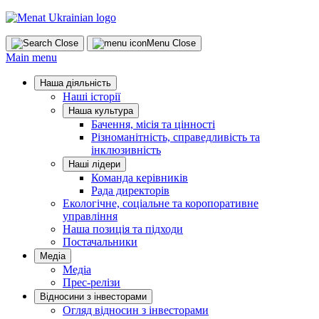
Skip
to
content
Close
Menu
Close
Main menu
Наша діяльність
Наші історії
Наша культура
Бачення, місія та цінності
Різноманітність, справедливість та
інклюзивність
Наші лідери
Команда керівників
Рада директорів
Екологічне, соціальне та коропоративне
управління
Наша позиція та підходи
Постачальники
Медіа
Медіа
Прес-релізи
Відносини з інвесторами
Огляд відносин з інвесторами