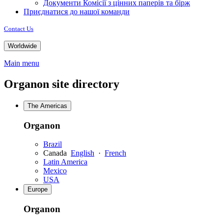
Документи Комісії з цінних паперів та бірж
Приєднатися до нашої команди
Contact Us
Worldwide
Main menu
Organon site directory
The Americas
Organon
Brazil
Canada
English
·
French
Latin America
Mexico
USA
Europe
Organon