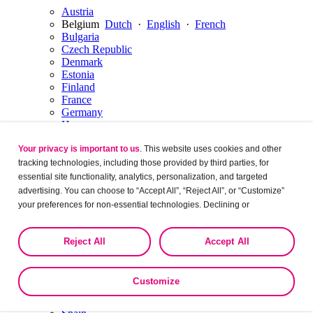
Austria
Belgium
Dutch
·
English
·
French
Bulgaria
Czech Republic
Denmark
Estonia
Finland
France
Germany
Hungary
Ireland
Italy
Your privacy is important to us
. This website uses cookies and other
Latvia
tracking technologies, including those provided by third parties, for
Lithuania
essential site functionality, analytics, personalization, and targeted
Luxembourg
English
·
French
advertising. You can choose to “Accept All”, “Reject All”, or “Customize”
Netherlands
Dutch
·
English
your preferences for non-essential technologies. Declining or
Norway
customizing tracking to reject optional tracking does not otherwise affect
Poland
the collection, use, storage, and disclosure of your data in other contexts
Portugal
Reject All
Accept All
as described in the terms of our
Privacy Policy
.
Romania
Russia
Serbia
Customize
Slovakia
Slovenia