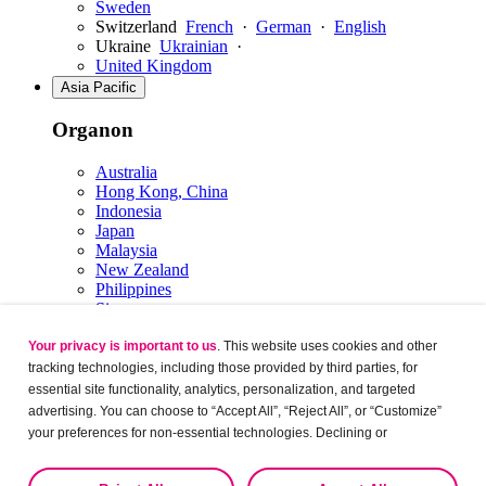
Sweden
Switzerland
French
·
German
·
English
Ukraine
Ukrainian
·
United Kingdom
Asia Pacific
Organon
Australia
Hong Kong, China
Indonesia
Japan
Malaysia
New Zealand
Philippines
Singapore
South Korea
Your privacy is important to us
. This website uses cookies and other
Taiwan
Thailand
tracking technologies, including those provided by third parties, for
Vietnam
essential site functionality, analytics, personalization, and targeted
Middle East & Africa
advertising. You can choose to “Accept All”, “Reject All”, or “Customize”
your preferences for non-essential technologies. Declining or
Organon
customizing tracking to reject optional tracking does not otherwise affect
the collection, use, storage, and disclosure of your data in other contexts