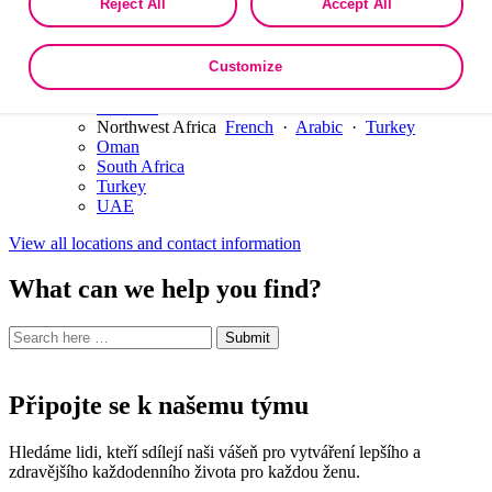
Reject All
Accept All
Egypt
as described in the terms of our
Privacy Policy
.
Israel
Jordan
KSA
Customize
Kuwait
Lebanon
Northwest Africa
French
·
Arabic
·
Turkey
Oman
South Africa
Turkey
UAE
View all locations and contact information
What can we help you find?
Search
Search
Submit
site
for:
Připojte se k našemu týmu
Hledáme lidi, kteří sdílejí naši vášeň pro vytváření lepšího a
zdravějšího každodenního života pro každou ženu.