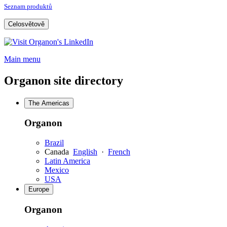
Seznam produktů
Celosvětově
Opens
a
Main menu
new
window
Organon site directory
The Americas
Organon
Brazil
Canada
English
·
French
Latin America
Mexico
USA
Europe
Organon