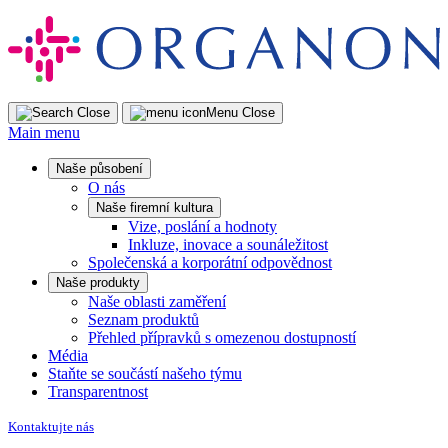
Skip
to
content
Close
Menu
Close
Main menu
Naše působení
O nás
Naše firemní kultura
Vize, poslání a hodnoty
Inkluze, inovace a sounáležitost
Společenská a korporátní odpovědnost
Naše produkty
Naše oblasti zaměření
Seznam produktů
Přehled přípravků s omezenou dostupností
Média
Staňte se součástí našeho týmu
Transparentnost
Kontaktujte nás