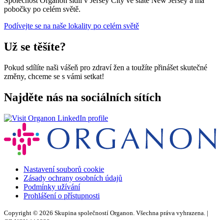
Společnost Organon sídlí v Jersey City ve státě New Jersey a má
pobočky po celém světě.
Podívejte se na naše lokality po celém světě
Už se těšíte?
Pokud sdílíte naši vášeň pro zdraví žen a toužíte přinášet skutečné
změny, chceme se s vámi setkat!
Najděte nás na sociálních sítích
Opens
a
new
window
Nastavení souborů cookie
Zásady ochrany osobních údajů
Podmínky užívání
Prohlášení o přístupnosti
Copyright © 2026 Skupina společností Organon. Všechna práva vyhrazena. |