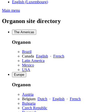
English (Luxembourg)
Main menu
Organon site directory
The Americas
Organon
Brazil
Canada
English
·
French
Latin America
Mexico
USA
Europe
Organon
Austria
Belgium
Dutch
·
English
·
French
Bulgaria
Czech Republic