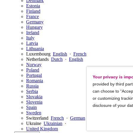
Denmark
Estonia
Finland
France
Germany
Hungary
Ireland
Italy
Latvia
Lithuania
Luxembourg
English
·
French
Netherlands
Dutch
·
English
Norway
Poland
Portugal
Your privacy is impo
Romania
provided by third part
Russia
Serbia
can choose to “Accept
Slovakia
or customizing trackin
Slovenia
disclosure of your da
Spain
Sweden
Switzerland
French
·
German
·
English
Ukraine
Ukrainian
·
United Kingdom