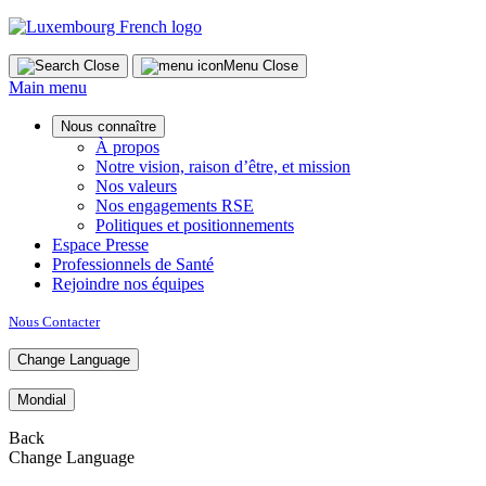
Skip
to
content
Close
Menu
Close
Main menu
Nous connaître
À propos
Notre vision, raison d’être, et mission
Nos valeurs
Nos engagements RSE
Politiques et positionnements
Espace Presse
Professionnels de Santé
Rejoindre nos équipes
Nous Contacter
Change Language
Mondial
Back
Change Language