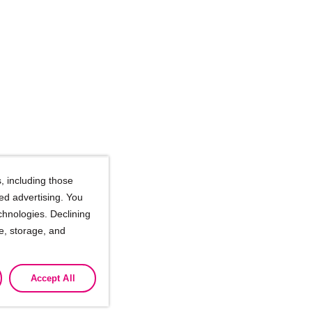
, including those
ted advertising. You
chnologies. Declining
se, storage, and
Accept All