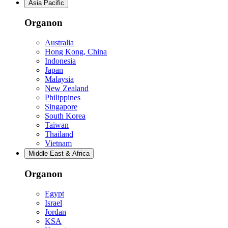
Asia Pacific
Organon
Australia
Hong Kong, China
Indonesia
Japan
Malaysia
New Zealand
Philippines
Singapore
South Korea
Taiwan
Thailand
Vietnam
Middle East & Africa
Organon
Egypt
Israel
Jordan
KSA