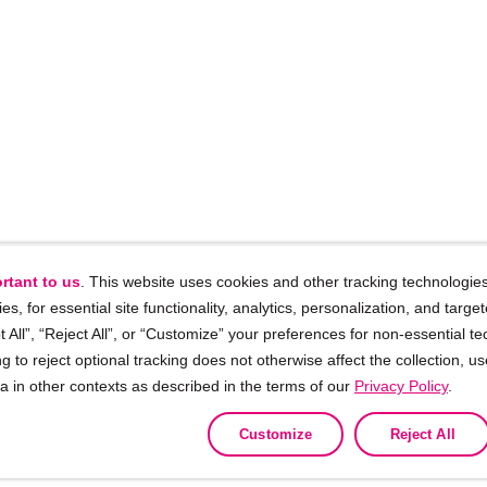
rtant to us
. This website uses cookies and other tracking technologies
ies, for essential site functionality, analytics, personalization, and targe
 All”, “Reject All”, or “Customize” your preferences for non-essential te
g to reject optional tracking does not otherwise affect the collection, u
ta in other contexts as described in the terms of our
Privacy Policy
.
Customize
Reject All