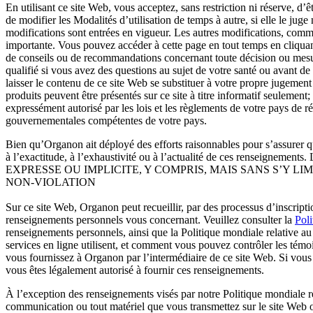
En utilisant ce site Web, vous acceptez, sans restriction ni réserve, d’ê
de modifier les Modalités d’utilisation de temps à autre, si elle le juge
modifications sont entrées en vigueur. Les autres modifications, comme
importante. Vous pouvez accéder à cette page en tout temps en cliquant
de conseils ou de recommandations concernant toute décision ou mesure 
qualifié si vous avez des questions au sujet de votre santé ou avant de
laisser le contenu de ce site Web se substituer à votre propre jugemen
produits peuvent être présentés sur ce site à titre informatif seulement
expressément autorisé par les lois et les règlements de votre pays de 
gouvernementales compétentes de votre pays.
Bien qu’Organon ait déployé des efforts raisonnables pour s’assurer qu
à l’exactitude, à l’exhaustivité ou à l’actualité de ces
EXPRESSE OU IMPLICITE, Y COMPRIS, MAIS SANS S’Y 
NON-VIOLATION
Sur ce site Web, Organon peut recueillir, par des processus d’inscript
renseignements personnels vous concernant. Veuillez consulter la
Poli
renseignements personnels, ainsi que la Politique mondiale relative au
services en ligne utilisent, et comment vous pouvez contrôler les tém
vous fournissez à Organon par l’intermédiaire de ce site Web. Si vou
vous êtes légalement autorisé à fournir ces renseignements.
À l’exception des renseignements visés par notre Politique mondiale rel
communication ou tout matériel que vous transmettez sur le site Web o