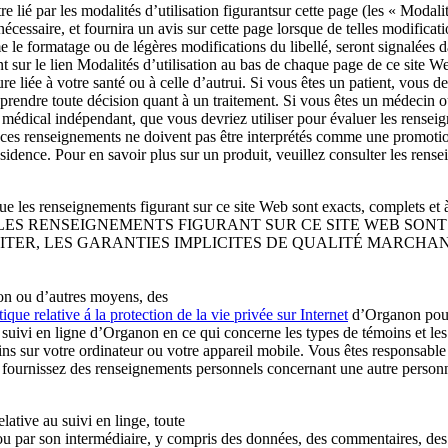
tre lié par les modalités d’utilisation figurantsur cette page (les « Modal
 nécessaire, et fournira un avis sur cette page lorsque de telles modifica
 le formatage ou de légères modifications du libellé, seront signalées 
 sur le lien Modalités d’utilisation au bas de chaque page de ce site W
liée à votre santé ou à celle d’autrui. Si vous êtes un patient, vous d
 prendre toute décision quant à un traitement. Si vous êtes un médecin o
t médical indépendant, que vous devriez utiliser pour évaluer les rense
; ces renseignements ne doivent pas être interprétés comme une promotion 
résidence. Pour en savoir plus sur un produit, veuillez consulter les re
e les renseignements figurant sur ce site Web sont exacts, complets et à
 renseignements. LES RENSEIGNEMENTS FIGURANT SUR CE SITE 
LIMITER, LES GARANTIES IMPLICITES DE QUALITÉ MARCH
ion ou d’autres moyens, des
tique relative á la protection de la vie privée sur Internet
d’Organon pour 
 suivi en ligne d’Organon en ce qui concerne les types de témoins et les
oins sur votre ordinateur ou votre appareil mobile. Vous êtes responsab
s fournissez des renseignements personnels concernant une autre personn
ative au suivi en linge, toute
u par son intermédiaire, y compris des données, des commentaires, des q