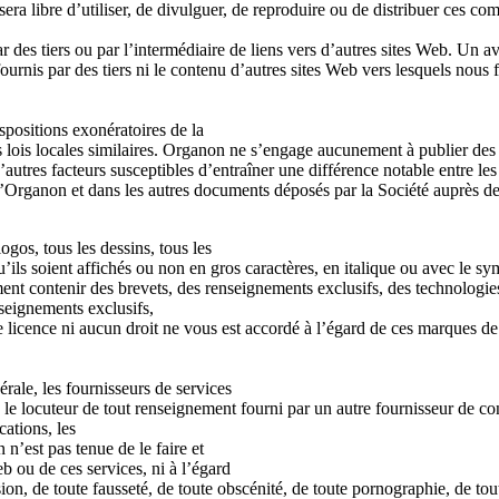
a libre d’utiliser, de divulguer, de reproduire ou de distribuer ces com
 des tiers ou par l’intermédiaire de liens vers d’autres sites Web. Un a
rnis par des tiers ni le contenu d’autres sites Web vers lesquels nous 
spositions exonératoires de la
 lois locales similaires. Organon ne s’engage aucunement à publier des 
tres facteurs susceptibles d’entraîner une différence notable entre les ré
 d’Organon et dans les autres documents déposés par la Société auprès
gos, tous les dessins, tous les
qu’ils soient affichés ou non en gros caractères, en italique ou avec l
ement contenir des brevets, des renseignements exclusifs, des technologie
nseignements exclusifs,
ne licence ni aucun droit ne vous est accordé à l’égard de ces marques 
ale, les fournisseurs de services
ou le locuteur de tout renseignement fourni par un autre fournisseur de 
cations, les
n n’est pas tenue de le faire et
 ou de ces services, ni à l’égard
ion, de toute fausseté, de toute obscénité, de toute pornographie, de tou