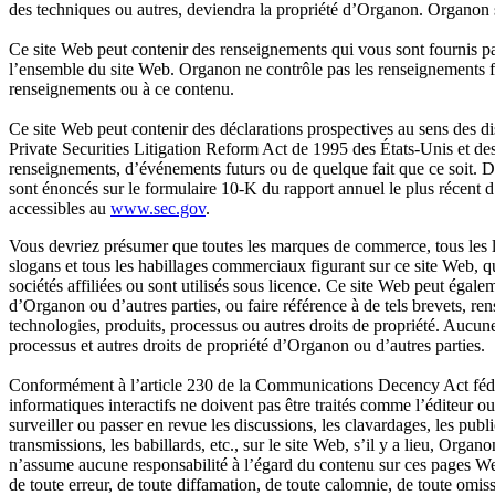
des techniques ou autres, deviendra la propriété d’Organon. Organon ser
Ce site Web peut contenir des renseignements qui vous sont fournis par
l’ensemble du site Web. Organon ne contrôle pas les renseignements fou
renseignements ou à ce contenu.
Ce site Web peut contenir des déclarations prospectives au sens des di
Private Securities Litigation Reform Act de 1995 des États-Unis et des
renseignements, d’événements futurs ou de quelque fait que ce soit. D’au
sont énoncés sur le formulaire 10-K du rapport annuel le plus récent
accessibles au
www.sec.gov
.
Vous devriez présumer que toutes les marques de commerce, tous les lo
slogans et tous les habillages commerciaux figurant sur ce site Web, 
sociétés affiliées ou sont utilisés sous licence. Ce site Web peut égal
d’Organon ou d’autres parties, ou faire référence à de tels brevets, re
technologies, produits, processus ou autres droits de propriété. Aucu
processus et autres droits de propriété d’Organon ou d’autres parties.
Conformément à l’article 230 de la Communications Decency Act fédér
informatiques interactifs ne doivent pas être traités comme l’éditeur 
surveiller ou passer en revue les discussions, les clavardages, les publi
transmissions, les babillards, etc., sur le site Web, s’il y a lieu, Organo
n’assume aucune responsabilité à l’égard du contenu sur ces pages Web
de toute erreur, de toute diffamation, de toute calomnie, de toute omiss