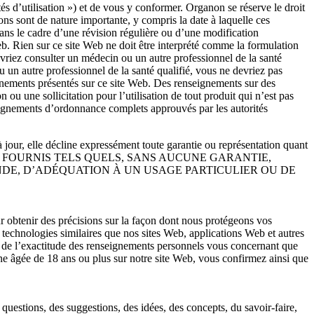
ités d’utilisation ») et de vous y conformer. Organon se réserve le droit
tions sont de nature importante, y compris la date à laquelle ces
dans le cadre d’une révision régulière ou d’une modification
eb. Rien sur ce site Web ne doit être interprété comme la formulation
evriez consulter un médecin ou un autre professionnel de la santé
u un autre professionnel de la santé qualifié, vous ne devriez pas
ignements présentés sur ce site Web. Des renseignements sur des
ou une sollicitation pour l’utilisation de tout produit qui n’est pas
nseignements d’ordonnance complets approuvés par les autorités
 jour, elle décline expressément toute garantie ou représentation quant
WEB SONT FOURNIS TELS QUELS, SANS AUCUNE GARANTIE,
ANDE, D’ADÉQUATION À UN USAGE PARTICULIER OU DE
obtenir des précisions sur la façon dont nous protégeons vos
 technologies similaires que nos sites Web, applications Web et autres
le de l’exactitude des renseignements personnels vous concernant que
e âgée de 18 ans ou plus sur notre site Web, vous confirmez ainsi que
uestions, des suggestions, des idées, des concepts, du savoir-faire,