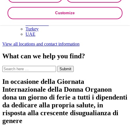
Kuwait
Lebanon
Northwest Africa
French
·
Arabic
·
Turkey
Customize
Oman
South Africa
Turkey
UAE
View all locations and contact information
What can we help you find?
Search
Search
Submit
site
for:
In occasione della Giornata
Internazionale della Donna Organon
dona un giorno di ferie a tutti i dipendenti
da dedicare alla propria salute, in
risposta alla crescente disugualianza di
genere