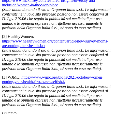
https://www.mckinsey.com/featured-insights/diversity-and-
inclusion/women-in-the-workplace
(State abbandonando il sito di Organon Italia s.r.l.. Le informazioni
contenute nel nuovo sito prescelto possono non essere conformi al
D. Lgs. 219/06 che regola la pubblicità sui medicinali per uso
umano e le opinioni espresse non riflettono necessariamente le
posizioni della Organon Italia S.r.l., né sono da essa avallate).
[2] HealthyWomen:
https://www.healthywomen.org/content/article/new-survey-moms-
are-putting-their-health-last
(State abbandonando il sito di Organon Italia s.r.l.. Le informazioni
contenute nel nuovo sito prescelto possono non essere conformi al
D. Lgs. 219/06 che regola la pubblicità sui medicinali per uso
umano e le opinioni espresse non riflettono necessariamente le
posizioni della Organon Italia S.r.l., né sono da essa avallate).
[3] WJMC:
https://www.wjmc.org/blogs/2021/october/women-
putting-your-health-first-is-not-selfish-i/
(State abbandonando il sito di Organon Italia s.r.l.. Le informazioni
contenute nel nuovo sito prescelto possono non essere conformi al
D. Lgs. 219/06 che regola la pubblicità sui medicinali per uso
umano e le opinioni espresse non riflettono necessariamente le
posizioni della Organon Italia S.r.l., né sono da essa avallate).
[4] CDC: