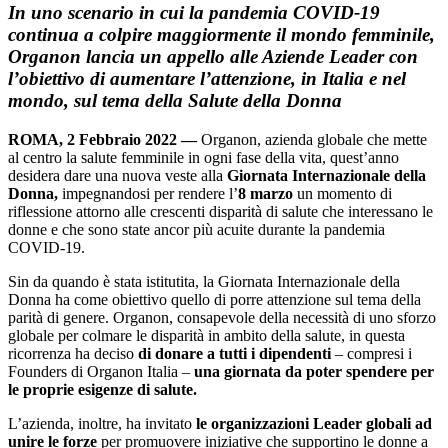
In uno scenario in cui la pandemia COVID-19
continua a colpire maggiormente il mondo femminile,
Organon lancia un appello alle Aziende Leader con
l’obiettivo di aumentare l’attenzione, in Italia e nel
mondo, sul tema della Salute della Donna
ROMA, 2 Febbraio 2022 —
Organon, azienda globale che mette
al centro la salute femminile in ogni fase della vita, quest’anno
desidera dare una nuova veste alla
Giornata Internazionale della
Donna,
impegnandosi per rendere l’
8 marzo
un momento di
riflessione attorno alle crescenti disparità di salute che interessano le
donne e che sono state ancor più acuite durante la pandemia
COVID-19.
Sin da quando è stata istitutita, la Giornata Internazionale della
Donna ha come obiettivo quello di porre attenzione sul tema della
parità di genere. Organon, consapevole della necessità di uno sforzo
globale per colmare le disparità in ambito della salute, in questa
ricorrenza ha deciso
di donare a tutti i dipendenti
– compresi i
Founders di Organon Italia –
una giornata da poter spendere per
le proprie esigenze di salute.
L’azienda, inoltre, ha invitato
le organizzazioni Leader globali ad
unire le forze
per promuovere iniziative che supportino le donne a