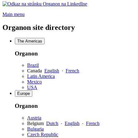
Opens
a
Main menu
new
window
Organon site directory
The Americas
Organon
Brazil
Canada
English
·
French
Latin America
Mexico
USA
Europe
Organon
Austria
Belgium
Dutch
·
English
·
French
Bulgaria
Czech Republic