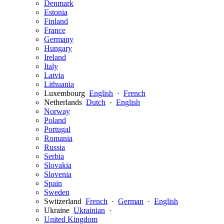
Denmark
Estonia
Finland
France
Germany
Hungary
Ireland
Italy
Latvia
Lithuania
Luxembourg
English
·
French
Netherlands
Dutch
·
English
Norway
Poland
Portugal
Romania
Russia
Serbia
Slovakia
Slovenia
Spain
Sweden
Switzerland
French
·
German
·
English
Ukraine
Ukrainian
·
United Kingdom