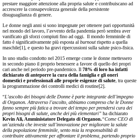
prestare maggiore attenzione alla propria salute e contribuiscano ad
accrescere la consapevolezza generale della persistente
disuguaglianza di genere.
Le donne negli anni si sono impegnate per ottenere pari opportunità
nel mondo del lavoro, l’avvento della pandemia però sembra aver
vanificato gli sforzi compiuti fino ad oggi. Il mondo femminile di
fatto è significativamente più esposta al
burnout
rispetto a quella
maschile[1], e questo ha gravi ripercussioni sulla salute psico-fisica.
In uno studio condotto nel 2015 emerge come le donne mettessero
in secondo piano il proprio benessere a favore di quello dei propri
cari anche nel periodo pre-pandemico. Il
78% di loro ha infatti
dichiarato di anteporre la cura della famiglia e gli oneri
domestici e professionali alle proprie esigenze di salute
, tra queste
la programmazione dei controlli medici di routine[2].
“
L’ascolto dei bisogni delle Donne è parte integrante dell’impegno
di Organon. Attraverso l’ascolto, abbiamo compreso che le Donne
fanno sempre più fatica a trovare del tempo per prendersi cura dei
propri bisogni di salute, anche dei più elementari”
ha dichiarato
Kevin Ali, Amministatore Delegato di Organon.
“Come CEO di
un’azienda che investe sull’innovazione per migliorare la salute
della popolazione femminile, sento mia la responsabilità di
contribuire attivamente per affrontare il problema, partendo proprio