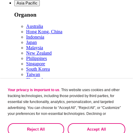
Asia Pacific
Organon
Australia
Hong Kong, China
Indonesia
Japan
Malaysia
New Zealand
Philippines
Singapore
South Korea
Taiwan
Thailand
Vietnam
Your privacy is important to us
. This website uses cookies and other
Middle East & Africa
tracking technologies, including those provided by third parties, for
Organon
essential site functionality, analytics, personalization, and targeted
advertising. You can choose to “Accept All”, “Reject All”, or “Customize”
your preferences for non-essential technologies. Declining or
Egypt
Israel
customizing tracking to reject optional tracking does not otherwise affect
Jordan
the collection, use, storage, and disclosure of your data in other contexts
Reject All
Accept All
KSA
as described in the terms of our
Privacy Policy
.