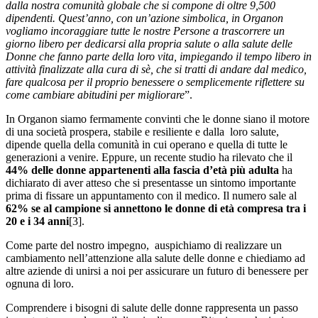
dalla nostra comunità globale che si compone di oltre 9,500
dipendenti. Quest’anno, con un’azione simbolica, in Organon
vogliamo incoraggiare tutte le nostre Persone a trascorrere un
giorno libero per dedicarsi alla propria salute o alla salute delle
Donne che fanno parte della loro vita, impiegando il tempo libero in
attività finalizzate alla cura di sè, che si tratti di andare dal medico,
fare qualcosa per il proprio benessere o semplicemente riflettere su
come cambiare abitudini per migliorare
”.
In Organon siamo fermamente convinti che le donne siano il motore
di una società prospera, stabile e resiliente e dalla loro salute,
dipende quella della comunità in cui operano e quella di tutte le
generazioni a venire. Eppure, un recente studio ha rilevato che il
44% delle donne appartenenti alla fascia d’età più adulta
ha
dichiarato di aver atteso che si presentasse un sintomo importante
prima di fissare un appuntamento con il medico. Il numero sale al
62% se al campione si annettono le donne di età compresa tra i
20 e i 34 anni
[3].
Come parte del nostro impegno, auspichiamo di realizzare un
cambiamento nell’attenzione alla salute delle donne e chiediamo ad
altre aziende di unirsi a noi per assicurare un futuro di benessere per
ognuna di loro.
Comprendere i bisogni di salute delle donne rappresenta un passo