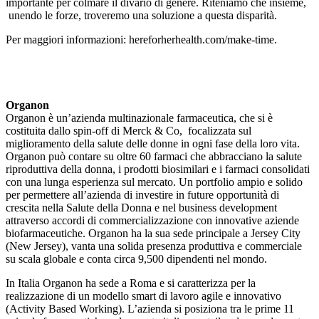
importante per colmare il divario di genere. Riteniamo che insieme,
unendo le forze, troveremo una soluzione a questa disparità.
Per maggiori informazioni: hereforherhealth.com/make-time.
Organon
Organon è un’azienda multinazionale farmaceutica, che si è
costituita dallo spin-off di Merck & Co, focalizzata sul
miglioramento della salute delle donne in ogni fase della loro vita.
Organon può contare su oltre 60 farmaci che abbracciano la salute
riproduttiva della donna, i prodotti biosimilari e i farmaci consolidati
con una lunga esperienza sul mercato. Un portfolio ampio e solido
per permettere all’azienda di investire in future opportunità di
crescita nella Salute della Donna e nel business development
attraverso accordi di commercializzazione con innovative aziende
biofarmaceutiche. Organon ha la sua sede principale a Jersey City
(New Jersey), vanta una solida presenza produttiva e commerciale
su scala globale e conta circa 9,500 dipendenti nel mondo.
In Italia Organon ha sede a Roma e si caratterizza per la
realizzazione di un modello smart di lavoro agile e innovativo
(Activity Based Working). L’azienda si posiziona tra le prime 11