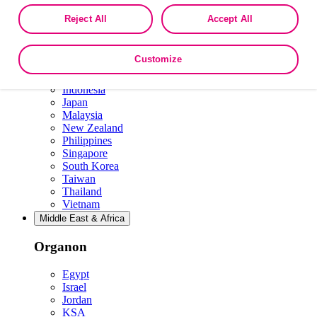
Asia Pacific
the collection, use, storage, and disclosure of your data in other contexts
Reject All
Accept All
as described in the terms of our
Privacy Policy
.
Organon
Customize
Australia
Hong Kong, China
Indonesia
Japan
Malaysia
New Zealand
Philippines
Singapore
South Korea
Taiwan
Thailand
Vietnam
Middle East & Africa
Organon
Egypt
Israel
Jordan
KSA