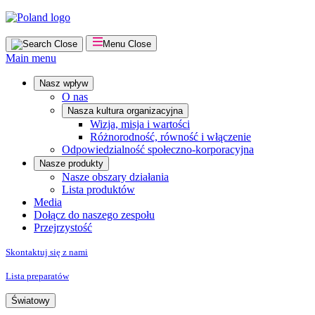
Skip
to
content
Close
Menu
Close
Main menu
Nasz wpływ
O nas
Nasza kultura organizacyjna
Wizja, misja i wartości
Różnorodność, równość i włączenie
Odpowiedzialność społeczno-korporacyjna
Nasze produkty
Nasze obszary działania
Lista produktów
Media
Dołącz do naszego zespołu
Przejrzystość
Skontaktuj się z nami
Lista preparatów
Światowy