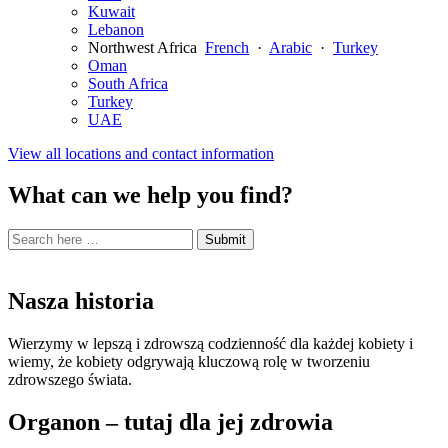
Kuwait
Lebanon
Northwest Africa
French
·
Arabic
·
Turkey
Oman
South Africa
Turkey
UAE
View all locations and contact information
What can we help you find?
Search
Search
Submit
site
for:
Nasza historia
Wierzymy w lepszą i zdrowszą codzienność dla każdej kobiety i
wiemy, że kobiety odgrywają kluczową rolę w tworzeniu
zdrowszego świata.
Organon – tutaj dla jej zdrowia