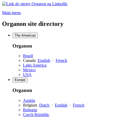
Opens
a
Main menu
new
window
Organon site directory
The Americas
Organon
Brazil
Canada
English
·
French
Latin America
Mexico
USA
Europe
Organon
Austria
Belgium
Dutch
·
English
·
French
Bulgaria
Czech Republic