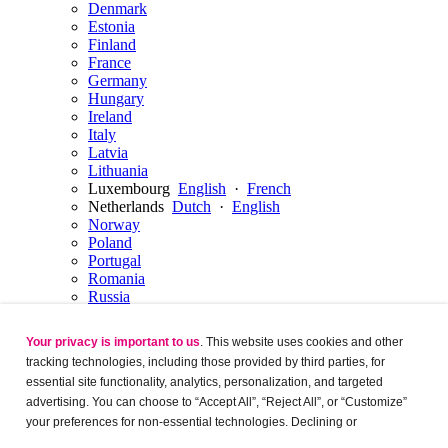
Denmark
Estonia
Finland
France
Germany
Hungary
Ireland
Italy
Latvia
Lithuania
Luxembourg
English
·
French
Netherlands
Dutch
·
English
Norway
Poland
Portugal
Romania
Russia
Serbia
Slovakia
Your privacy is important to us
. This website uses cookies and other
Slovenia
tracking technologies, including those provided by third parties, for
Spain
essential site functionality, analytics, personalization, and targeted
Sweden
advertising. You can choose to “Accept All”, “Reject All”, or “Customize”
Switzerland
French
·
German
·
English
Ukraine
Ukrainian
·
your preferences for non-essential technologies. Declining or
United Kingdom
customizing tracking to reject optional tracking does not otherwise affect