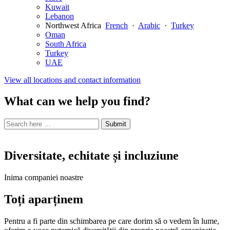
Kuwait
Lebanon
Northwest Africa
French
·
Arabic
·
Turkey
Oman
South Africa
Turkey
UAE
View all locations and contact information
What can we help you find?
Search
Search
Submit
site
for:
Diversitate, echitate și incluziune
Inima companiei noastre
Toți aparținem
Pentru a fi parte din schimbarea pe care dorim să o vedem în lume,