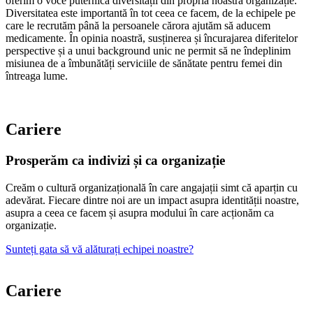
oferim o voce puternică diversității din propria noastră organizație.
Diversitatea este importantă în tot ceea ce facem, de la echipele pe
care le recrutăm până la persoanele cărora ajutăm să aducem
medicamente. În opinia noastră, susținerea și încurajarea diferitelor
perspective și a unui background unic ne permit să ne îndeplinim
misiunea de a îmbunătăți serviciile de sănătate pentru femei din
întreaga lume.
Cariere
Prosperăm ca indivizi și ca organizație
Creăm o cultură organizațională în care angajații simt că aparțin cu
adevărat. Fiecare dintre noi are un impact asupra identității noastre,
asupra a ceea ce facem și asupra modului în care acționăm ca
organizație.
Sunteți gata să vă alăturați echipei noastre?
Cariere