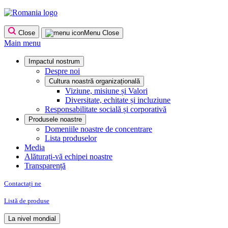
Skip
to
content
Close
Menu
Close
Main menu
Impactul nostrum
Despre noi
Cultura noastră organizațională
Viziune, misiune și Valori
Diversitate, echitate și incluziune
Responsabilitate socială și corporativă
Produsele noastre
Domeniile noastre de concentrare
Lista produselor
Media
Alăturați-vă echipei noastre
Transparență
Contactați ne
Listă de produse
La nivel mondial