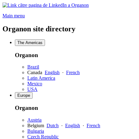
Opens
a
Main menu
new
window
Organon site directory
The Americas
Organon
Brazil
Canada
English
·
French
Latin America
Mexico
USA
Europe
Organon
Austria
Belgium
Dutch
·
English
·
French
Bulgaria
Czech Republic