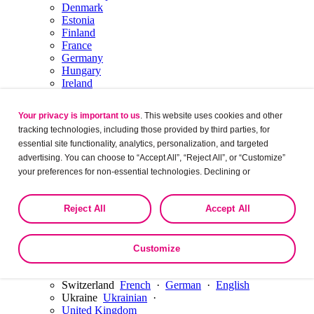
Denmark
Estonia
Finland
France
Germany
Hungary
Ireland
Italy
Latvia
Your privacy is important to us
. This website uses cookies and other
Lithuania
tracking technologies, including those provided by third parties, for
Luxembourg
English
·
French
essential site functionality, analytics, personalization, and targeted
Netherlands
Dutch
·
English
Norway
advertising. You can choose to “Accept All”, “Reject All”, or “Customize”
Poland
your preferences for non-essential technologies. Declining or
Portugal
customizing tracking to reject optional tracking does not otherwise affect
Romania
the collection, use, storage, and disclosure of your data in other contexts
Russia
Reject All
Accept All
as described in the terms of our
Privacy Policy
.
Serbia
Slovakia
Slovenia
Customize
Spain
Sweden
Switzerland
French
·
German
·
English
Ukraine
Ukrainian
·
United Kingdom