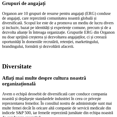
Grupuri de angajați
Organon are 10 grupuri de resurse pentru angajați (ERG) conduse
de angajați, care reprezintă comunitatea noastră globală și
diversificată. Scopul lor este de a promova un mediu de lucru divers
și incluziv, bazat pe identități și experiențe comune, precum și de a
dezvolta alianțe în întreaga organizație. Grupurile ERG din Organon
nu doar sprijină creșterea și dezvoltarea angajaților, ci și creează
oportunități în domeniile recrutării, retenției, marketingului,
brandingului, formării și dezvoltării afacerii.
Diversitate
Aflați mai multe despre cultura noastră
organizațională
Avem o echipă deosebit de diversificată care conduce compania
noastră și depășește standardele industriei în ceea ce privește
reprezentarea femeilor. În consiliul nostru de administrație sunt mai
multe femei decât în oricare altă companie de servicii medicale din
indicele S&P 500, iar femeile reprezintă jumătate din echipa noastră