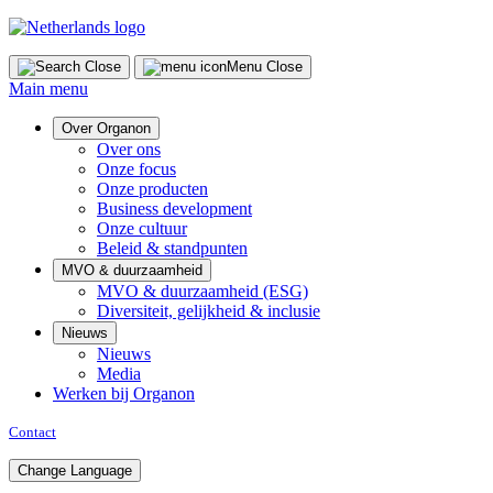
Skip
to
content
Close
Menu
Close
Main menu
Over Organon
Over ons
Onze focus
Onze producten
Business development
Onze cultuur
Beleid & standpunten
MVO & duurzaamheid
MVO & duurzaamheid (ESG)
Diversiteit, gelijkheid & inclusie
Nieuws
Nieuws
Media
Werken bij Organon
Contact
Change Language