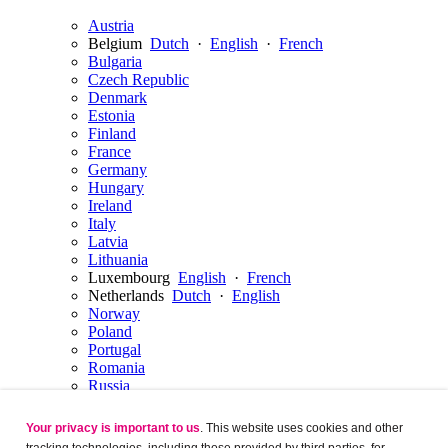
Austria
Belgium
Dutch
·
English
·
French
Bulgaria
Czech Republic
Denmark
Estonia
Finland
France
Germany
Hungary
Ireland
Italy
Latvia
Lithuania
Luxembourg
English
·
French
Netherlands
Dutch
·
English
Norway
Poland
Portugal
Romania
Russia
Serbia
Slovakia
Your privacy is important to us
. This website uses cookies and other
Slovenia
tracking technologies, including those provided by third parties, for