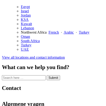
Egypt
Israel
Jordan
KSA
Kuwait
Lebanon
Northwest Africa
French
·
Arabic
·
Turkey
Oman
South Africa
Turkey
UAE
View all locations and contact information
What can we help you find?
Search
Search
Submit
site
for:
Contact
Algemene vragen