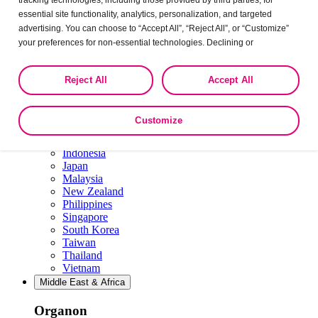
Spain
essential site functionality, analytics, personalization, and targeted
Sweden
advertising. You can choose to “Accept All”, “Reject All”, or “Customize”
Switzerland
French
·
German
·
English
your preferences for non-essential technologies. Declining or
Ukraine
Ukrainian
·
United Kingdom
customizing tracking to reject optional tracking does not otherwise affect
the collection, use, storage, and disclosure of your data in other contexts
Asia Pacific
Reject All
Accept All
as described in the terms of our
Privacy Policy
.
Organon
Customize
Australia
Hong Kong, China
Indonesia
Japan
Malaysia
New Zealand
Philippines
Singapore
South Korea
Taiwan
Thailand
Vietnam
Middle East & Africa
Organon