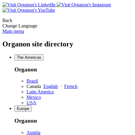
Opens
Opens
Opens
a
a
a
new
new
Back
new
window
window
Change Language
window
Main menu
Organon site directory
The Americas
Organon
Brazil
Canada
English
·
French
Latin America
Mexico
USA
Europe
Organon
Austria