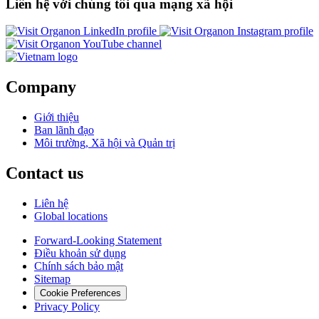
Liên hệ với chúng tôi qua mạng xã hội
Opens
Opens
a
Opens
a
new
a
new
window
new
window
window
Company
Giới thiệu
Ban lãnh đạo
Môi trường, Xã hội và Quản trị
Contact us
Liên hệ
Global locations
Forward-Looking Statement
Điều khoản sử dụng
Chính sách bảo mật
Sitemap
Cookie Preferences
Privacy Policy