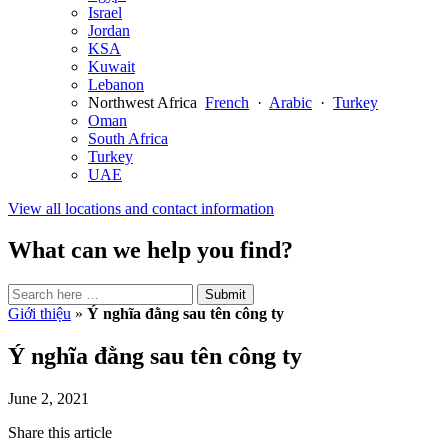
Israel
Jordan
KSA
Kuwait
Lebanon
Northwest Africa
French
·
Arabic
·
Turkey
Oman
South Africa
Turkey
UAE
View all locations and contact information
What can we help you find?
Search
Search
Submit
site
for:
Giới thiệu
»
Ý nghĩa đằng sau tên công ty
Ý nghĩa đằng sau tên công ty
June 2, 2021
Share this article