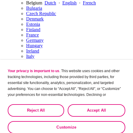
Belgium
Dutch
·
English
·
French
Bulgaria
Czech Republic
Denmark
Estonia
Finland
France
Germany
Hungary
Ireland
Italy
Latvia
Lithuania
Your privacy is important to us
. This website uses cookies and other
Luxembourg
English
·
French
tracking technologies, including those provided by third parties, for
Netherlands
Dutch
·
English
Norway
essential site functionality, analytics, personalization, and targeted
Poland
advertising. You can choose to “Accept All”, “Reject All”, or “Customize”
Portugal
your preferences for non-essential technologies. Declining or
Romania
customizing tracking to reject optional tracking does not otherwise affect
Russia
the collection, use, storage, and disclosure of your data in other contexts
Serbia
Reject All
Accept All
as described in the terms of our
Privacy Policy
.
Slovakia
Slovenia
Spain
Customize
Sweden