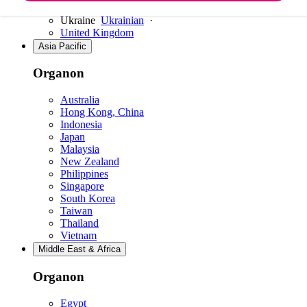
Switzerland
French
·
German
·
English
Ukraine
Ukrainian
·
United Kingdom
Asia Pacific
Organon
Australia
Hong Kong, China
Indonesia
Japan
Malaysia
New Zealand
Philippines
Singapore
South Korea
Taiwan
Thailand
Vietnam
Middle East & Africa
Organon
Egypt